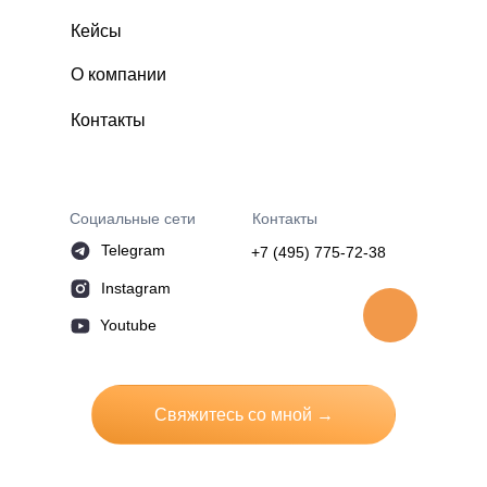
Кейсы
Сколько человек
Сколько человек
–
–
+
+
у вас в штате?
у вас в штате?
О компании
Контакты
ОТПРАВИТЬ
ОТПРАВИТЬ
Нажимая на кнопку, я соглашаюсь на обработку
Нажимая на кнопку, я соглашаюсь на обработку
персональных данных
персональных данных
Социальные сети
Контакты
Telegram
+7 (495) 775-72-38
Instagram
Youtube
Свяжитесь со мной →