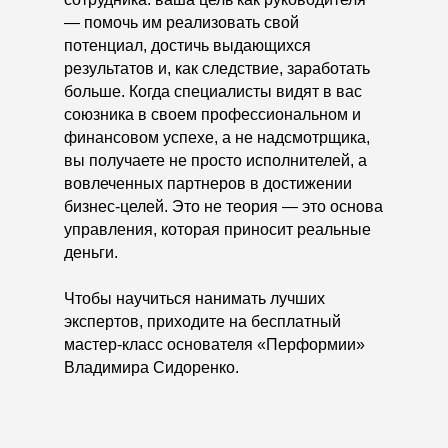
— помочь им реализовать свой
потенциал, достичь выдающихся
результатов и, как следствие, заработать
больше. Когда специалисты видят в вас
союзника в своем профессиональном и
финансовом успехе, а не надсмотрщика,
вы получаете не просто исполнителей, а
вовлеченных партнеров в достижении
Заказать обратный звонок
бизнес-целей. Это не теория — это основа
управления, которая приносит реальные
деньги.
Чтобы научиться нанимать лучших
экспертов, приходите на бесплатный
info@performia.ru
мастер-класс основателя «Перформии»
Владимира Сидоренко.
О компании
ПЭН
Беспла