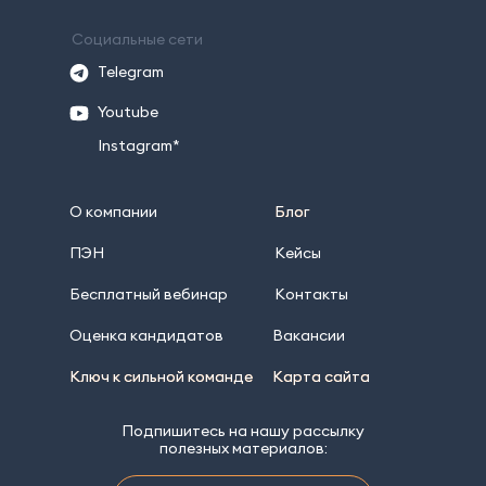
Социальные сети
Telegram
Youtube
Instagram*
О компании
Блог
Блог
ПЭН
Кейсы
Бесплатный вебинар
Контакты
Оценка кандидатов
Вакансии
Ключ к сильной команде
Ключ к сильной команде
Карта сайта
Карта сайта
Подпишитесь на нашу рассылку
полезных материалов: