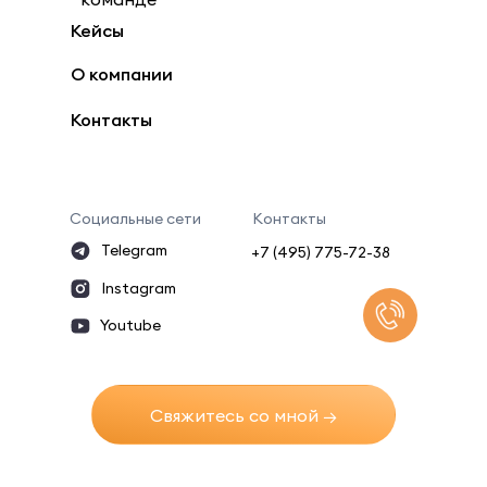
Кейсы
Сколько человек
Сколько человек
–
–
+
+
у вас в штате?
у вас в штате?
О компании
Контакты
ОТПРАВИТЬ
ОТПРАВИТЬ
Нажимая на кнопку, я соглашаюсь на обработку
Нажимая на кнопку, я соглашаюсь на обработку
Социальные сети
персональных данных
персональных данных
Контакты
Telegram
+7 (495) 775-72-38
Instagram
Youtube
Свяжитесь со мной →