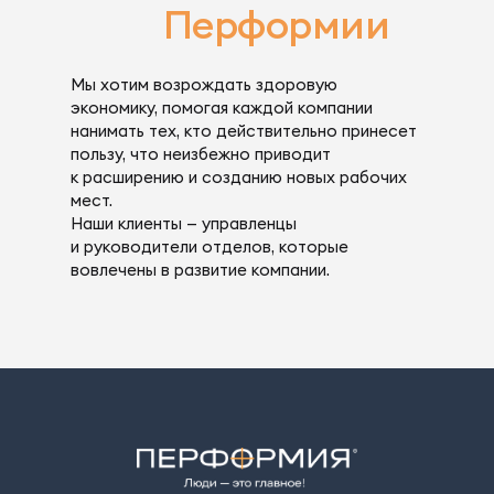
Перформии
info@performia.ru
Мы хотим возрождать здоровую
экономику, помогая каждой компании
О компании
ПЭН
Беспла
нанимать тех, кто действительно принесет
пользу, что неизбежно приводит
к расширению и созданию новых рабочих
Кейсы
Контакты
Вакансии
енка кандидатов
мест.
Наши клиенты — управленцы
и руководители отделов, которые
вовлечены в развитие компании.